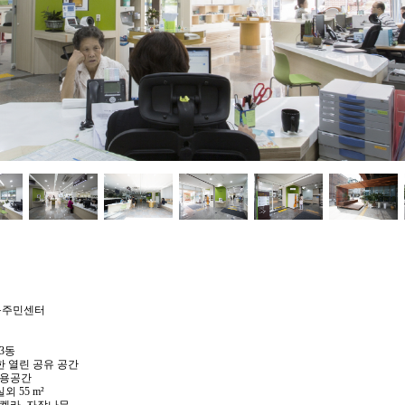
는 동주민센터
3동
한 열린 공유 공간
공용공간
실외 55 m²
부켈라, 자작나무